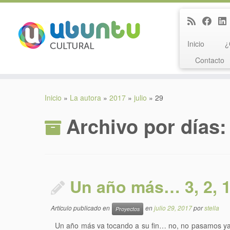
Inicio
¿
Contacto
Saltar
al
Inicio
»
La autora
»
2017
»
julio
»
29
contenido
Archivo por días
Un año más… 3, 2, 
Artículo publicado en
en
julio 29, 2017
por
stella
Proyectos
Un año más va tocando a su fin… no, no pasamos ya al