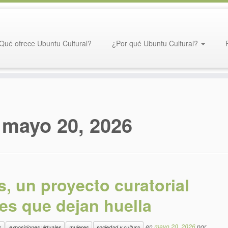
Qué ofrece Ubuntu Cultural?
¿Por qué Ubuntu Cultural?
:
mayo 20, 2026
, un proyecto curatorial
res que dejan huella
en
mayo 20, 2026
por
s
exposiciones virtuales
mujeres
sociedad y cultura