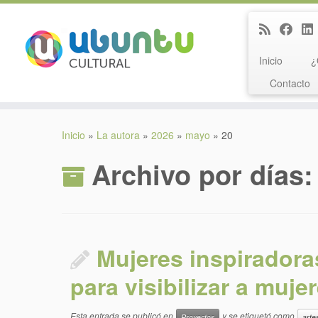
Inicio
¿
Contacto
Saltar
al
Inicio
»
La autora
»
2026
»
mayo
»
20
contenido
Archivo por días
Mujeres inspiradoras
para visibilizar a muje
Esta entrada se publicó en
y se etiquetó como
Proyectos
arte