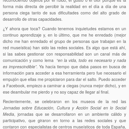
reconociendo objetos por el ruido, el gusto o el olor porque es la
forma más directa de percibir la realidad en el día a día de una
persona ciega tanto de sus dificultades como del alto grado de
desarrollo de otras capacidades.
¿Y ahora que toca? Cuando tenemos inquietudes estamos en un
continuo aprendizaje y, en lo último, que me he enredado (mejor
dicho me han enredado el grupo de personas que trabajan en la
red museística) han sido las redes sociales. Es algo que está ahí,
si las sabes gestionar con responsabilidad son un canal más de
comunicación y como lema
“en la vida, todo es necesario y nada
es imprescindible”.
Ya hacía tiempo que daba pasos en busca de
información para acceder a esa herramienta pero fue necesario el
empujón que ellas me propiciaron para dar el salto. Puedo acceder
a Facebook, empiezo a caminar a ciegas (nunca mejor dicho), y en
ese deambular me pierdo y no soy capaz de llegar al final.
Recientemente, se celebraron en los museos de la red las
Jornadas sobre
Educación, Cultura y Acción Social en lo Social
Media
, jornadas que se desarrollaron en un ambiente cálido y
participativo, que giraron en torno a las redes sociales y que
contaron con especialistas de centros museísticos de toda España,