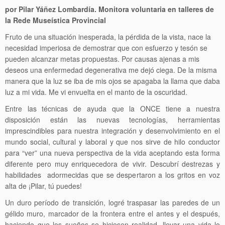
por Pilar Yáñez Lombardía. Monitora voluntaria en talleres de
la Rede Museística Provincial
Fruto de una situación inesperada, la pérdida de la vista, nace la
necesidad imperiosa de demostrar que con esfuerzo y tesón se
pueden alcanzar metas propuestas. Por causas ajenas a mis
deseos una enfermedad degenerativa me dejó ciega. De la misma
manera que la luz se iba de mis ojos se apagaba la llama que daba
luz a mi vida. Me vi envuelta en el manto de la oscuridad.
Entre las técnicas de ayuda que la ONCE tiene a nuestra
disposición están las nuevas tecnologías, herramientas
imprescindibles para nuestra integración y desenvolvimiento en el
mundo social, cultural y laboral y que nos sirve de hilo conductor
para “ver” una nueva perspectiva de la vida aceptando esta forma
diferente pero muy enriquecedora de vivir. Descubrí destrezas y
habilidades adormecidas que se despertaron a los gritos en voz
alta de ¡Pilar, tú puedes!
Un duro período de transición, logré traspasar las paredes de un
gélido muro, marcador de la frontera entre el antes y el después,
haciendo que los sueños se hiciesen realidad, llevar una vida lo