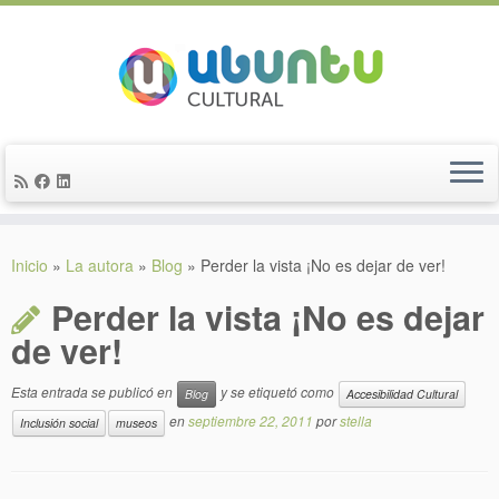
Saltar
al
Inicio
»
La autora
»
Blog
»
Perder la vista ¡No es dejar de ver!
contenido
Perder la vista ¡No es dejar
de ver!
Esta entrada se publicó en
y se etiquetó como
Blog
Accesibilidad Cultural
en
septiembre 22, 2011
por
stella
Inclusión social
museos