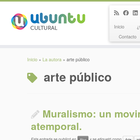
Inicio
¿
Contacto
Saltar
al
Inicio
»
La autora
»
arte público
contenido
arte público
Muralismo: un movim
atemporal.
Esta entrada se publicó en
y se etiquetó como
Blog
Arte
ar