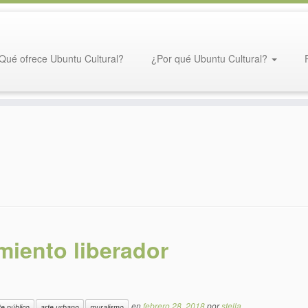
Qué ofrece Ubuntu Cultural?
¿Por qué Ubuntu Cultural?
iento liberador
en
febrero 28, 2018
por
stella
te público
arte urbano
muralismo