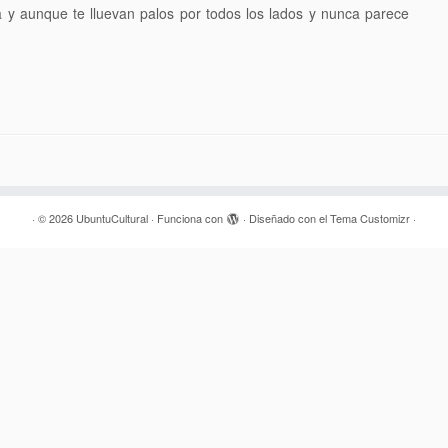
a y aunque te lluevan palos por todos los lados y nunca parece
·
© 2026
UbuntuCultural
·
Funciona con
·
Diseñado con el
Tema Customizr
·