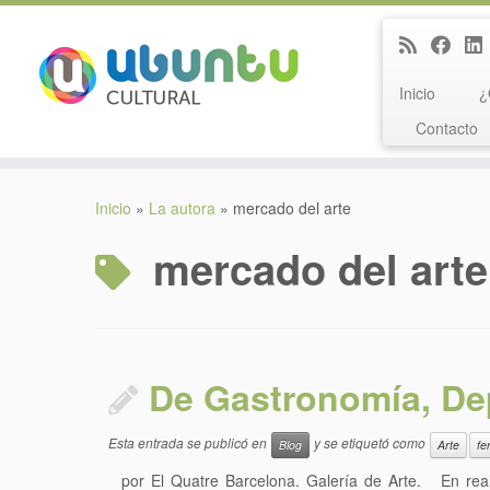
Inicio
¿
Contacto
Saltar
al
Inicio
»
La autora
»
mercado del arte
contenido
mercado del arte
De Gastronomía, Dep
Esta entrada se publicó en
y se etiquetó como
Blog
Arte
fe
por El Quatre Barcelona. Galería de Arte. En real