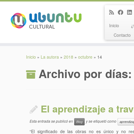
Inicio
¿
Contacto
Saltar
al
Inicio
»
La autora
»
2018
»
octubre
»
14
contenido
Archivo por días
El aprendizaje a trav
Esta entrada se publicó en
y se etiquetó como
Blog
aprendiza
“El significado de las obras no es único y no r