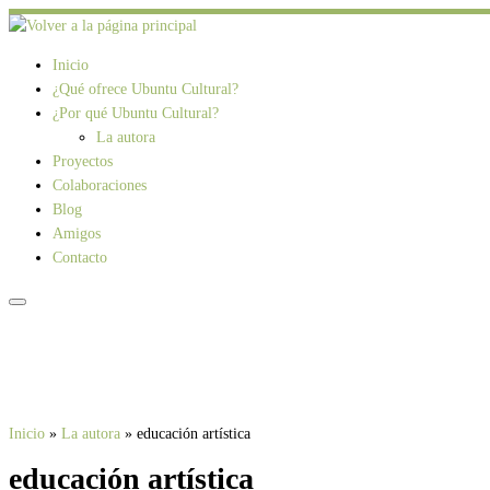
Saltar
al
Inicio
contenido
¿Qué ofrece Ubuntu Cultural?
¿Por qué Ubuntu Cultural?
La autora
Proyectos
Colaboraciones
Blog
Amigos
Contacto
Inicio
»
La autora
»
educación artística
educación artística