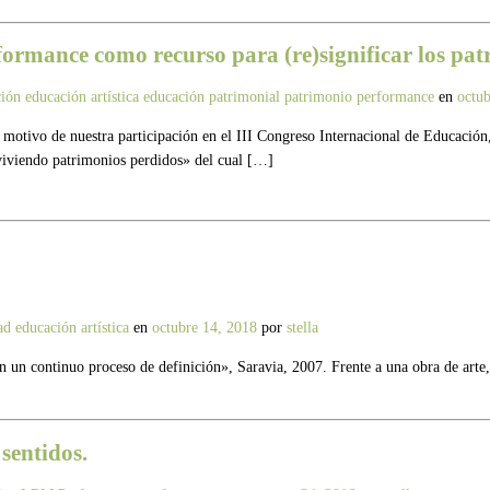
ormance como recurso para (re)significar los pa
ción
educación artística
educación patrimonial
patrimonio
performance
en
octub
motivo de nuestra participación en el III Congreso Internacional de Educación
viviendo patrimonios perdidos» del cual […]
dad
educación artística
en
octubre 14, 2018
por
stella
 en un continuo proceso de definición», Saravia, 2007. Frente a una obra de arte,
sentidos.