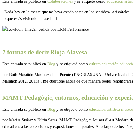
Esta entrada se publicó en
Colaboraciones
y se etiquetó como
educación artís
«Nada hay en la mente que no haya estado antes en los sentidos» Aristóteles C
lo que estás viviendo en ese […]
7 formas de decir Rioja Alavesa
Esta entrada se publicó en
Blog
y se etiquetó como
cultura
educación
educaci
por Ruth Marañón Martínez de la Puente (ENORTASUNA). Universidad de Granad
Marañón 2012, 2013a), me cuestione ahora de qué manera poder renombrarla
MAMT Pedagògic, entornos, educación y experi
Esta entrada se publicó en
Blog
y se etiquetó como
educación artística
museo
por Marisa Suárez y Núria Serra. MAMT Pedagògic. Museu d’Art Modern de la
educativos a las colecciones y exposiciones temporales. A lo largo de los año