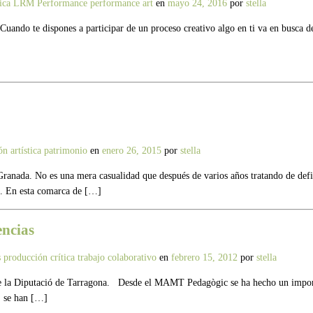
tica
LRM Performance
performance art
en
mayo 24, 2016
por
stella
uando te dispones a participar de un proceso creativo algo en ti va en busca de
ón artística
patrimonio
en
enero 26, 2015
por
stella
a. No es una mera casualidad que después de varios años tratando de definir 
. En esta comarca de […]
encias
s
producción crítica
trabajo colaborativo
en
febrero 15, 2012
por
stella
 Diputació de Tarragona. Desde el MAMT Pedagògic se ha hecho un importante 
s, se han […]