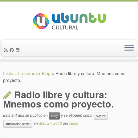
Saltar
al
Inicio
»
La autora
»
Blog
»
Radio libre y cultura: Mnemos como
contenido
proyecto.
Radio libre y cultura:
Mnemos como proyecto.
Esta entrada se publicó en
y se etiquetó como
Blog
cultura
en
abril 27, 2013
por
stella
implicación social