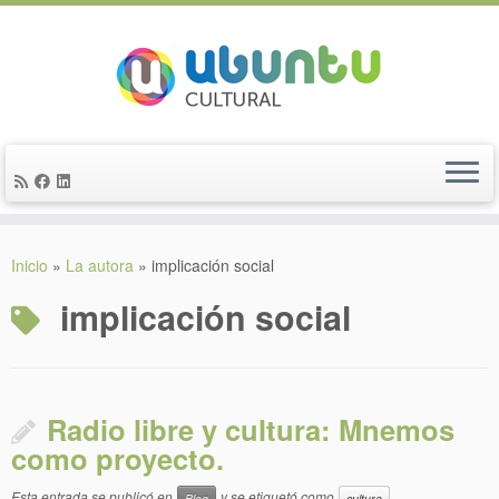
Saltar
al
Inicio
»
La autora
»
implicación social
contenido
implicación social
Radio libre y cultura: Mnemos
como proyecto.
Esta entrada se publicó en
y se etiquetó como
Blog
cultura