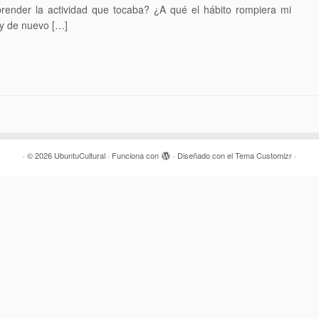
render la actividad que tocaba? ¿A qué el hábito rompiera mi
oy de nuevo […]
·
© 2026
UbuntuCultural
·
Funciona con
·
Diseñado con el
Tema Customizr
·