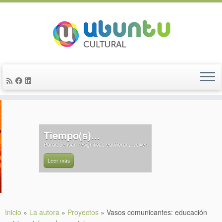
Saltar
al
contenido
Tiempo(s)...
Parar, pensar, resignificar, equilibrar... volver
Leer más
Inicio
»
La autora
»
Proyectos
»
Vasos comunicantes: educación