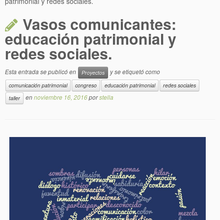
patrimonial y redes sociales.
Vasos comunicantes:
educación patrimonial y
redes sociales.
Esta entrada se publicó en
y se etiquetó como
Proyectos
comunicación patrimonial
congreso
educación patrimonial
redes sociales
en
noviembre 16, 2016
por
stella
taller