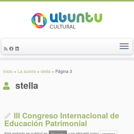
Saltar
al
Inicio
»
La autora
»
stella
»
Página 3
contenido
stella
III Congreso Internacional de
Educación Patrimonial
Esta entrada se publicó en
y se etiquetó como
Proyectos
congreso